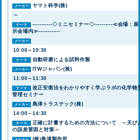
ヤマト科学(株)
～
-----------◇ミニセミナー◇----------≪会場：展
示会場内≫------------
10:00～10:30
自動研磨による試料作製
ITWジャパン(株)
11:00～11:30
改正安衛法をわかりやすく学ぶラボの化学物
管理セミナー
島津トラステック(株)
14:00～14:30
正確に計量するための方法について ～天び
の誤差要因と対策～
(株)島津製作所