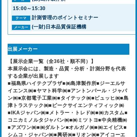
15:00～15:30
計測管理のポイントセミナー
(一財)日本品質保証機構
出展メーカー
【展示企業一覧（全36社・順不同）】
本展示会には、製造・品質・分析・計測分野を代表
する企業が出展します
■福島県ハイテクプラザ■㈱島津製作所■ジーエルサ
イエンス㈱■ヤマト科学㈱■アントンパール・ジャパ
ン㈱■京都電子工業㈱■タイテック㈱■ビュッヒ㈱■島
津トラステック㈱■ピークサイエンティフィック㈱
■IKAジャパン㈱■メトラー・トレド㈱■㈱カスタム■
コニカミノルタジャパン㈱■㈱ミツトヨ■中央精機㈱
■アズワン㈱■㈱ダルトン■オルガノ㈱■㈱エイビス■
シムコ・ジャパン㈱■興研㈱■リオン㈱■アイコーエ