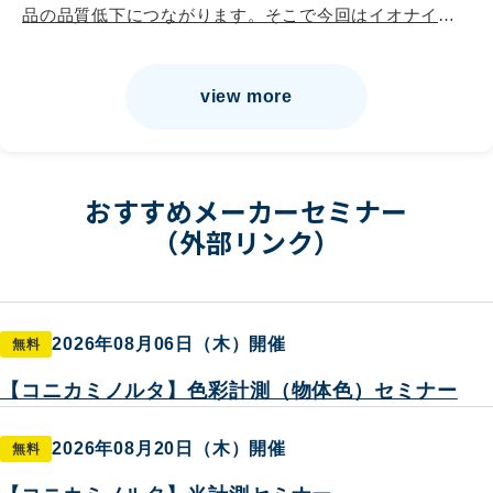
品の品質低下につながります。そこで今回はイオナイザ
ーによる大空間の除電と排出力の高いクリーン装置によ
る生産障害、カイゼンのヒントを学びます。パーティク
view more
ルカウンターを用いたコンタミ発生原因の調査の実演
と、空間からコンタミが排出される様子を体験。また除
電される様子を可視し、そのログデータを含む一元管理
方法も学びます。（現場作業者だけでなく、昨今話題の
おすすめメーカーセミナー
電気代削減にも繋がる情報もあり経営者の方も必見の内
（外部リンク）
容となっております。）
2026年08月06日（木）開催
無料
【コニカミノルタ】色彩計測（物体色）セミナー
2026年08月20日（木）開催
無料