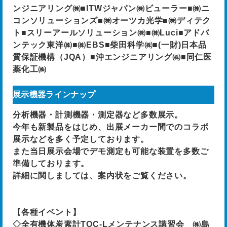
ンジニアリング㈱■ITWジャパン㈱ビューラー■㈱ニ
コンソリューションズ■㈱オーツカ光学■㈱ディテク
ト■スリーアールソリューション㈱■㈱Luci■アドバ
ンテック東洋㈱■㈱EBS■柴田科学㈱■(一財)日本品
質保証機構（JQA）■沖エンジニアリング㈱■同仁医
薬化工㈱
展示機器ラインナップ
分析機器・計測機器・測定器など多数展示。
今年も新製品をはじめ、出展メーカー間でのコラボ
展示などを多く予定しております。
また当日展示会場でデモ測定も可能な装置を多数ご
準備しております。
詳細に関しましては、案内状をご覧ください。
【各種イベント】
◇全有機体炭素計TOC-Lメンテナンス講習会 ㈱島